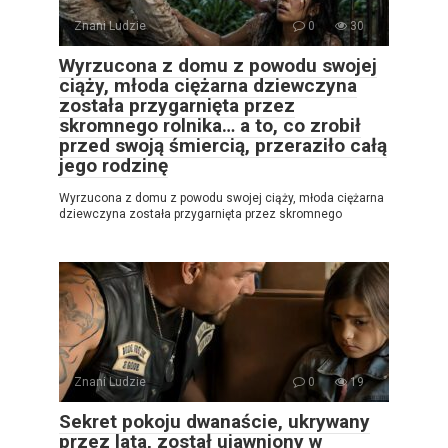
Znani Ludzie
0
30
Wyrzucona z domu z powodu swojej
ciąży, młoda ciężarna dziewczyna
została przygarnięta przez
skromnego rolnika… a to, co zrobił
przed swoją śmiercią, przeraziło całą
jego rodzinę
Wyrzucona z domu z powodu swojej ciąży, młoda ciężarna
dziewczyna została przygarnięta przez skromnego
Znani Ludzie
0
19
Sekret pokoju dwanaście, ukrywany
przez lata, został ujawniony w