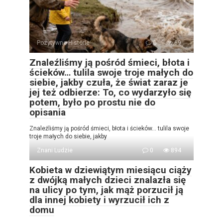
Pozytywne Historie
0
69
Znaleźliśmy ją pośród śmieci, błota i
ścieków… tulila swoje troje małych do
siebie, jakby czuła, że świat zaraz je
jej też odbierze: To, co wydarzyło się
potem, było po prostu nie do
opisania
Znaleźliśmy ją pośród śmieci, błota i ścieków… tulila swoje
troje małych do siebie, jakby
Znani Ludzie
0
894
Kobieta w dziewiątym miesiącu ciąży
z dwójką małych dzieci znalazła się
na ulicy po tym, jak mąż porzucił ją
dla innej kobiety i wyrzucił ich z
domu