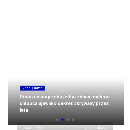
Znani Ludzie
Podczas pogrzebu jedno zdanie małego
chłopca ujawniło sekret skrywany przez
lata
Znani Ludzie
0
17