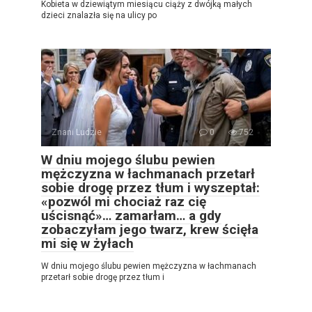
Kobieta w dziewiątym miesiącu ciąży z dwójką małych
dzieci znalazła się na ulicy po
Znani Ludzie
0
752
W dniu mojego ślubu pewien
mężczyzna w łachmanach przetarł
sobie drogę przez tłum i wyszeptał:
«pozwól mi chociaż raz cię
uścisnąć»… zamarłam… a gdy
zobaczyłam jego twarz, krew ścięła
mi się w żyłach
W dniu mojego ślubu pewien mężczyzna w łachmanach
przetarł sobie drogę przez tłum i