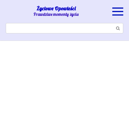
Skip
Życiowe Opowieści
to
Prawdziwe momenty życia
content
Search: