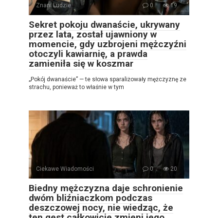
Znani Ludzie
0
19
Sekret pokoju dwanaście, ukrywany
przez lata, został ujawniony w
momencie, gdy uzbrojeni mężczyźni
otoczyli kawiarnię, a prawda
zamieniła się w koszmar
„Pokój dwanaście” — te słowa sparaliżowały mężczyznę ze
strachu, ponieważ to właśnie w tym
Ciekawe Wiadomości
0
20
Biedny mężczyzna daje schronienie
dwóm bliźniaczkom podczas
deszczowej nocy, nie wiedząc, że
ten gest całkowicie zmieni jego