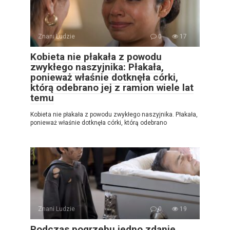
Znani Ludzie
0
17
Kobieta nie płakała z powodu
zwykłego naszyjnika: Płakała,
ponieważ właśnie dotknęła córki,
którą odebrano jej z ramion wiele lat
temu
Kobieta nie płakała z powodu zwykłego naszyjnika. Płakała,
ponieważ właśnie dotknęła córki, którą odebrano
Znani Ludzie
0
19
Podczas pogrzebu jedno zdanie