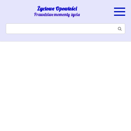
Skip
Życiowe Opowieści
to
Prawdziwe momenty życia
content
Search: