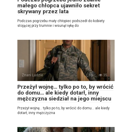
małego chłopca ujawniło sekret
skrywany przez lata
Podczas pogrzebu mały chłopiec podszedł do kobiety
stojącej przy trumnie i wsunął rękę do
Znani Ludzie
0
35
Przeżył wojnę… tylko po to, by wrócić
do domu… ale kiedy dotarł, inny
mężczyzna siedział na jego miejscu
Przeżył wojnę… tylko po to, by wrócić do domu… ale kiedy
dotarł, inny mężczyzna