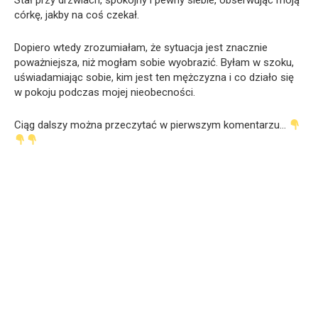
Stał przy drzwiach, spokojny i pewny siebie, obserwując moją
córkę, jakby na coś czekał.
Dopiero wtedy zrozumiałam, że sytuacja jest znacznie
poważniejsza, niż mogłam sobie wyobrazić. Byłam w szoku,
uświadamiając sobie, kim jest ten mężczyzna i co działo się
w pokoju podczas mojej nieobecności.
Ciąg dalszy można przeczytać w pierwszym komentarzu…