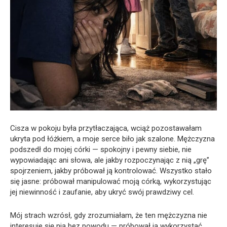
Cisza w pokoju była przytłaczająca, wciąż pozostawałam
ukryta pod łóżkiem, a moje serce biło jak szalone. Mężczyzna
podszedł do mojej córki — spokojny i pewny siebie, nie
wypowiadając ani słowa, ale jakby rozpoczynając z nią „grę”
spojrzeniem, jakby próbował ją kontrolować. Wszystko stało
się jasne: próbował manipulować moją córką, wykorzystując
jej niewinność i zaufanie, aby ukryć swój prawdziwy cel.
Mój strach wzrósł, gdy zrozumiałam, że ten mężczyzna nie
interesuje się nią bez powodu — próbował ją wykorzystać,