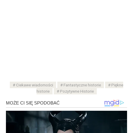
Ciekawe wiadomości
Fantastyczne historie
Piękne
historie
Pozytywne Historie