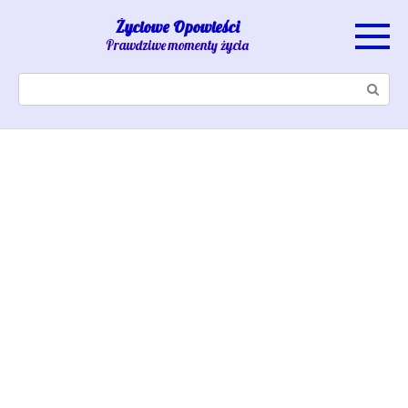
Skip
Życiowe Opowieści
to
Prawdziwe momenty życia
content
Search: