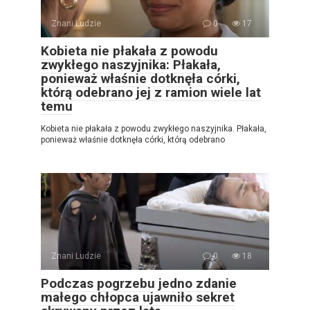
Znani Ludzie
0
17
Kobieta nie płakała z powodu
zwykłego naszyjnika: Płakała,
ponieważ właśnie dotknęła córki,
którą odebrano jej z ramion wiele lat
temu
Kobieta nie płakała z powodu zwykłego naszyjnika. Płakała,
ponieważ właśnie dotknęła córki, którą odebrano
Znani Ludzie
0
18
Podczas pogrzebu jedno zdanie
małego chłopca ujawniło sekret