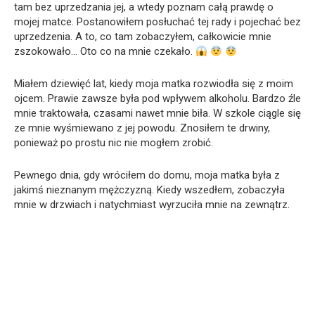
tam bez uprzedzania jej, a wtedy poznam całą prawdę o
mojej matce. Postanowiłem posłuchać tej rady i pojechać bez
uprzedzenia. A to, co tam zobaczyłem, całkowicie mnie
zszokowało… Oto co na mnie czekało.
Miałem dziewięć lat, kiedy moja matka rozwiodła się z moim
ojcem. Prawie zawsze była pod wpływem alkoholu. Bardzo źle
mnie traktowała, czasami nawet mnie biła. W szkole ciągle się
ze mnie wyśmiewano z jej powodu. Znosiłem te drwiny,
ponieważ po prostu nic nie mogłem zrobić.
Pewnego dnia, gdy wróciłem do domu, moja matka była z
jakimś nieznanym mężczyzną. Kiedy wszedłem, zobaczyła
mnie w drzwiach i natychmiast wyrzuciła mnie na zewnątrz.