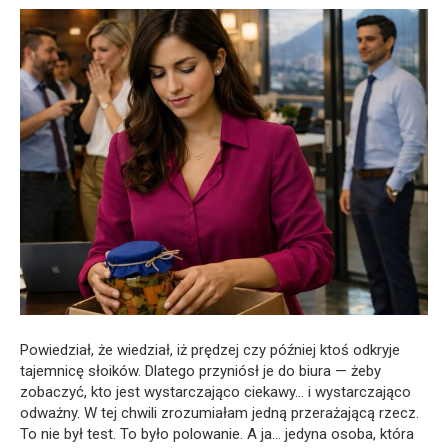
Powiedział, że wiedział, iż prędzej czy później ktoś odkryje
tajemnicę słoików. Dlatego przyniósł je do biura — żeby
zobaczyć, kto jest wystarczająco ciekawy… i wystarczająco
odważny. W tej chwili zrozumiałam jedną przerażającą rzecz.
To nie był test. To było polowanie. A ja… jedyna osoba, która