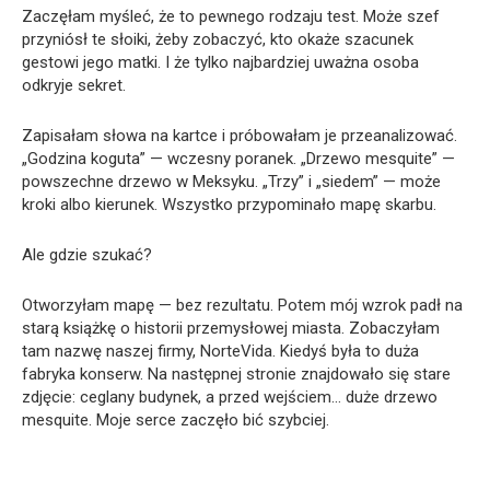
Zaczęłam myśleć, że to pewnego rodzaju test. Może szef
przyniósł te słoiki, żeby zobaczyć, kto okaże szacunek
gestowi jego matki. I że tylko najbardziej uważna osoba
odkryje sekret.
Zapisałam słowa na kartce i próbowałam je przeanalizować.
„Godzina koguta” — wczesny poranek. „Drzewo mesquite” —
powszechne drzewo w Meksyku. „Trzy” i „siedem” — może
kroki albo kierunek. Wszystko przypominało mapę skarbu.
Ale gdzie szukać?
Otworzyłam mapę — bez rezultatu. Potem mój wzrok padł na
starą książkę o historii przemysłowej miasta. Zobaczyłam
tam nazwę naszej firmy, NorteVida. Kiedyś była to duża
fabryka konserw. Na następnej stronie znajdowało się stare
zdjęcie: ceglany budynek, a przed wejściem… duże drzewo
mesquite. Moje serce zaczęło bić szybciej.