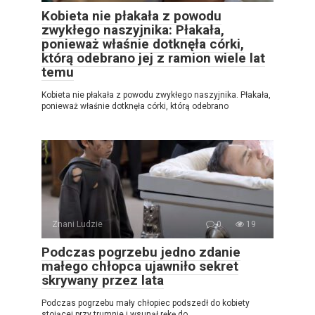
Kobieta nie płakała z powodu
zwykłego naszyjnika: Płakała,
ponieważ właśnie dotknęła córki,
którą odebrano jej z ramion wiele lat
temu
Kobieta nie płakała z powodu zwykłego naszyjnika. Płakała,
ponieważ właśnie dotknęła córki, którą odebrano
Znani Ludzie
0
19
Podczas pogrzebu jedno zdanie
małego chłopca ujawniło sekret
skrywany przez lata
Podczas pogrzebu mały chłopiec podszedł do kobiety
stojącej przy trumnie i wsunął rękę do