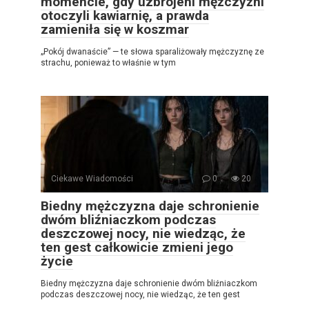
momencie, gdy uzbrojeni mężczyźni
otoczyli kawiarnię, a prawda
zamieniła się w koszmar
„Pokój dwanaście” — te słowa sparaliżowały mężczyznę ze
strachu, ponieważ to właśnie w tym
Ciekawe Wiadomości
0
20
Biedny mężczyzna daje schronienie
dwóm bliźniaczkom podczas
deszczowej nocy, nie wiedząc, że
ten gest całkowicie zmieni jego
życie
Biedny mężczyzna daje schronienie dwóm bliźniaczkom
podczas deszczowej nocy, nie wiedząc, że ten gest