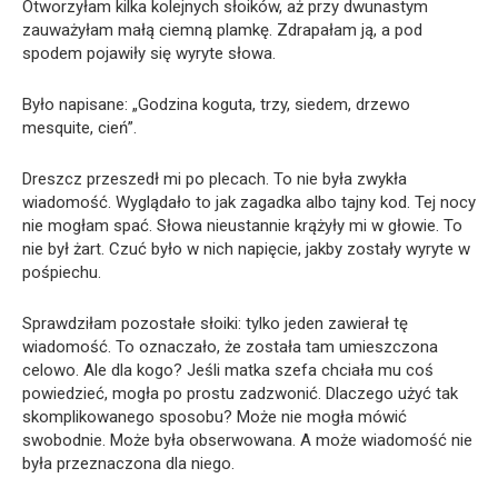
Otworzyłam kilka kolejnych słoików, aż przy dwunastym
zauważyłam małą ciemną plamkę. Zdrapałam ją, a pod
spodem pojawiły się wyryte słowa.
Było napisane: „Godzina koguta, trzy, siedem, drzewo
mesquite, cień”.
Dreszcz przeszedł mi po plecach. To nie była zwykła
wiadomość. Wyglądało to jak zagadka albo tajny kod. Tej nocy
nie mogłam spać. Słowa nieustannie krążyły mi w głowie. To
nie był żart. Czuć było w nich napięcie, jakby zostały wyryte w
pośpiechu.
Sprawdziłam pozostałe słoiki: tylko jeden zawierał tę
wiadomość. To oznaczało, że została tam umieszczona
celowo. Ale dla kogo? Jeśli matka szefa chciała mu coś
powiedzieć, mogła po prostu zadzwonić. Dlaczego użyć tak
skomplikowanego sposobu? Może nie mogła mówić
swobodnie. Może była obserwowana. A może wiadomość nie
była przeznaczona dla niego.