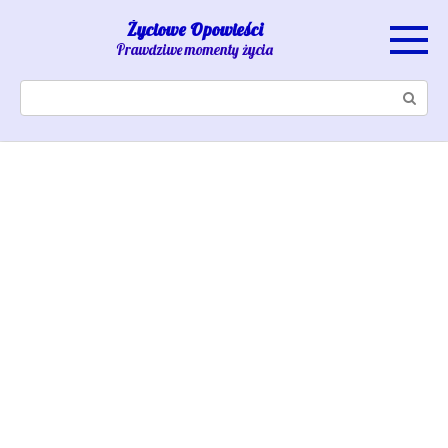
Skip
Życiowe Opowieści
to
Prawdziwe momenty życia
content
Search: