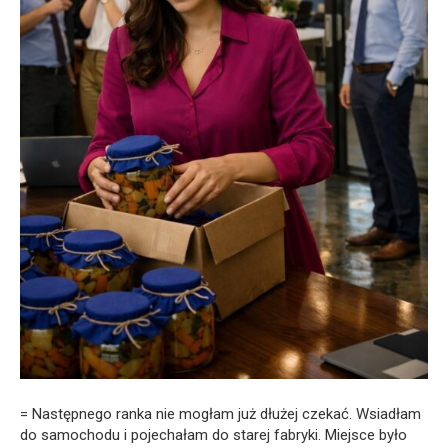
= Następnego ranka nie mogłam już dłużej czekać. Wsiadłam
do samochodu i pojechałam do starej fabryki. Miejsce było