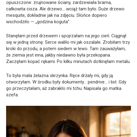
opuszczone: zrujnowane ściany, zardzewiała brama,
całkowita cisza. Ale drzewo… wciąż tam było. Duże drzewo
mesquite, dokładnie jak na zdjęciu. Słońce dopiero
wschodziło — „godzina koguta”.
Stanęłam przed drzewem i spojrzałam na jego cień. Ciągnął
się w jedną stronę. Serce waliło mi jak oszalałe. Zrobiłam trzy
kroki do przodu, a potem siedem w lewo. Tam zauważyłam,
że ziemia jest inna, jakby niedawno była przekopana.
Zaczęłam kopać rękami. Po kilku minutach dotknęłam metalu.
To była mała żelazna skrzynka. Ręce drżały mi, gdy ją
otworzyłam. W środku były dokumenty… pendrive… i list. Gdy
go przeczytałam, aż zabrakło mi tchu. Napisała go matka
szefa.