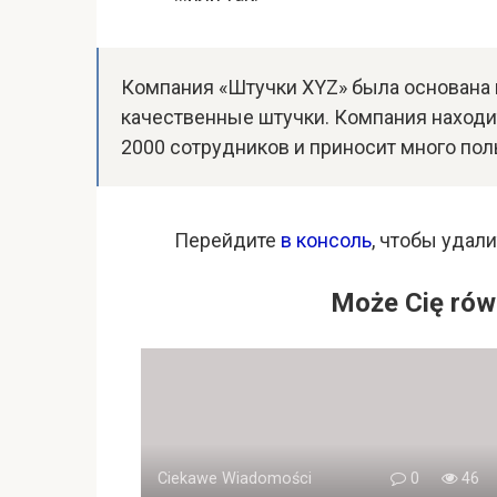
Компания «Штучки XYZ» была основана в
качественные штучки. Компания находит
2000 сотрудников и приносит много пол
Перейдите
в консоль
, чтобы удали
Może Cię rów
Ciekawe Wiadomości
0
46