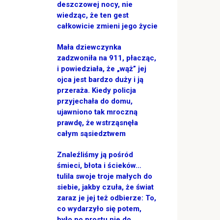
deszczowej nocy, nie
wiedząc, że ten gest
całkowicie zmieni jego życie
Mała dziewczynka
zadzwoniła na 911, płacząc,
i powiedziała, że „wąż” jej
ojca jest bardzo duży i ją
przeraża. Kiedy policja
przyjechała do domu,
ujawniono tak mroczną
prawdę, że wstrząsnęła
całym sąsiedztwem
Znaleźliśmy ją pośród
śmieci, błota i ścieków…
tulila swoje troje małych do
siebie, jakby czuła, że świat
zaraz je jej też odbierze: To,
co wydarzyło się potem,
było po prostu nie do