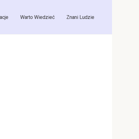
acje
Warto Wiedzieć
Znani Ludzie