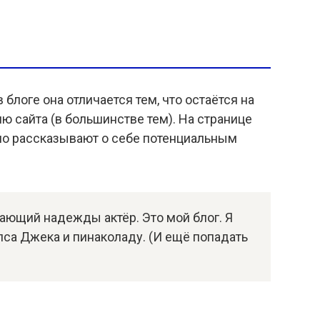
ы
 блоге она отличается тем, что остаётся на
ю сайта (в большинстве тем). На странице
но рассказывают о себе потенциальным
дающий надежды актёр. Это мой блог. Я
пса Джека и пинаколаду. (И ещё попадать