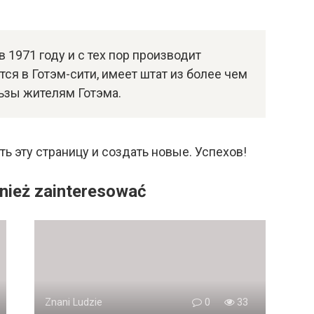
 1971 году и с тех пор производит
ся в Готэм-сити, имеет штат из более чем
ьзы жителям Готэма.
ть эту страницу и создать новые. Успехов!
nież zainteresować
Znani Ludzie
0
33