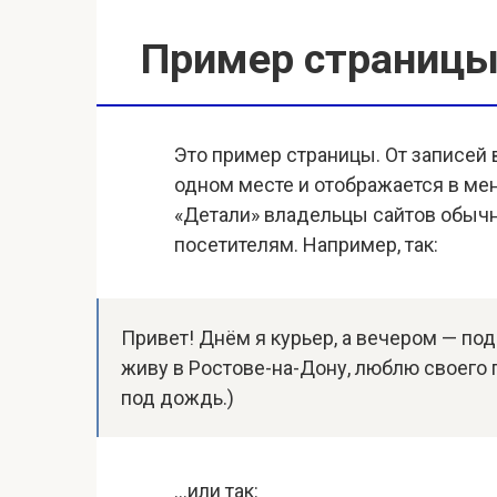
Пример страниц
Это пример страницы. От записей в
одном месте и отображается в мен
«Детали» владельцы сайтов обыч
посетителям. Например, так:
Привет! Днём я курьер, а вечером — по
живу в Ростове-на-Дону, люблю своего 
под дождь.)
…или так: