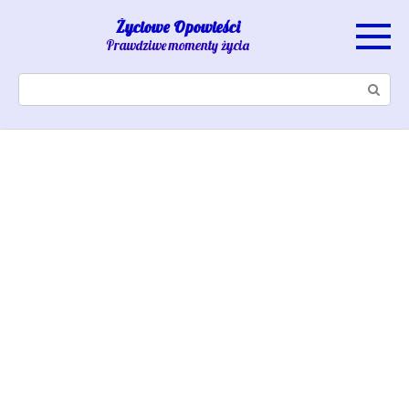
Skip
Życiowe Opowieści
to
Prawdziwe momenty życia
content
Search: