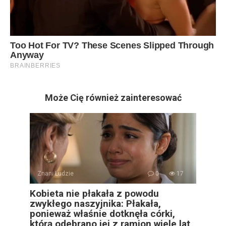
Może Cię również zainteresować
Znani Ludzie
0
17
Kobieta nie płakała z powodu
zwykłego naszyjnika: Płakała,
ponieważ właśnie dotknęła córki,
którą odebrano jej z ramion wiele lat