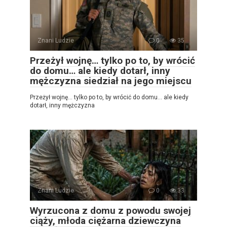
Znani Ludzie
0
35
Przeżył wojnę… tylko po to, by wrócić
do domu… ale kiedy dotarł, inny
mężczyzna siedział na jego miejscu
Przeżył wojnę… tylko po to, by wrócić do domu… ale kiedy
dotarł, inny mężczyzna
Znani Ludzie
0
33
Wyrzucona z domu z powodu swojej
ciąży, młoda ciężarna dziewczyna