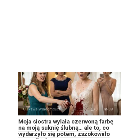
Ciekawe Wiadomości
0
89
Moja siostra wylała czerwoną farbę
na moją suknię ślubną… ale to, co
wydarzyło się potem, zszokowało