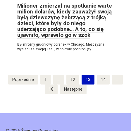
Milioner zmierzał na spotkanie warte
milion dolarów, kiedy zauważył swoją
byłą dziewczynę żebrzącą z trójką
dzieci, które były do niego
uderzająco podobne… A to, co się
ujawniło, wprawiło go w szok
Był mroźny grudniowy poranek w Chicago. Mężczyzna
wysiadł ze swojej Tesli, w połowie pochłonięty
Stronicowanie
Poprzednie
1
…
12
13
14
…
wpisów
18
Następne
© 2026 Życiowe Opowieści