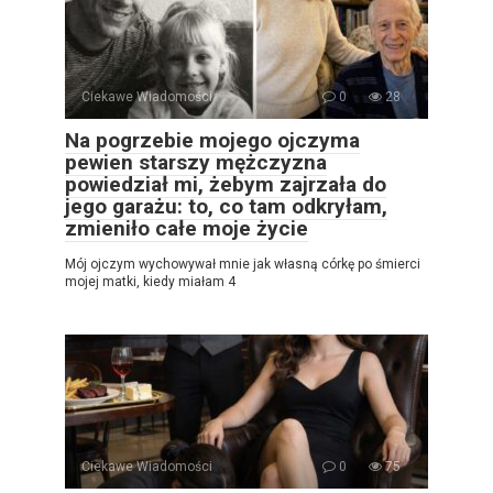
Ciekawe Wiadomości
0
28
Na pogrzebie mojego ojczyma
pewien starszy mężczyzna
powiedział mi, żebym zajrzała do
jego garażu: to, co tam odkryłam,
zmieniło całe moje życie
Mój ojczym wychowywał mnie jak własną córkę po śmierci
mojej matki, kiedy miałam 4
Ciekawe Wiadomości
0
75