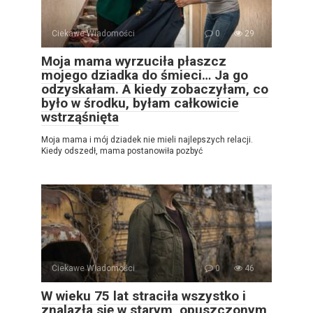
Ciekawe Wiadomości
0
29
Moja mama wyrzuciła płaszcz
mojego dziadka do śmieci… Ja go
odzyskałam. A kiedy zobaczyłam, co
było w środku, byłam całkowicie
wstrząśnięta
Moja mama i mój dziadek nie mieli najlepszych relacji.
Kiedy odszedł, mama postanowiła pozbyć
Ciekawe Wiadomości
0
46
W wieku 75 lat straciła wszystko i
znalazła się w starym, opuszczonym