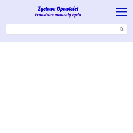
Skip
Życiowe Opowieści
to
Prawdziwe momenty życia
content
Search: