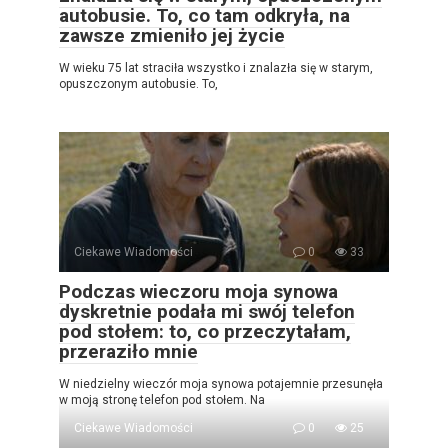
autobusie. To, co tam odkryła, na
zawsze zmieniło jej życie
W wieku 75 lat straciła wszystko i znalazła się w starym,
opuszczonym autobusie. To,
Ciekawe Wiadomości
0
33
Podczas wieczoru moja synowa
dyskretnie podała mi swój telefon
pod stołem: to, co przeczytałam,
przeraziło mnie
W niedzielny wieczór moja synowa potajemnie przesunęła
w moją stronę telefon pod stołem. Na
Ciekawe Wiadomości
0
25