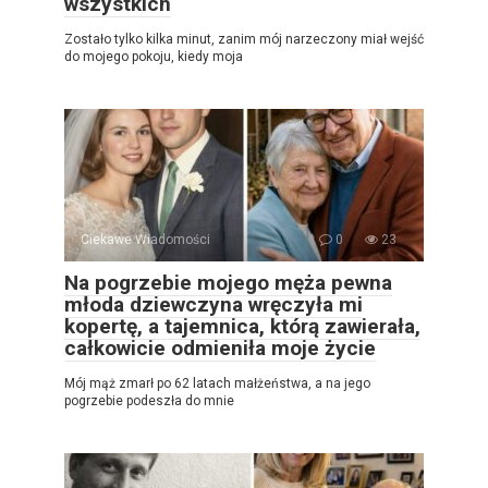
wszystkich
Zostało tylko kilka minut, zanim mój narzeczony miał wejść
do mojego pokoju, kiedy moja
Ciekawe Wiadomości
0
23
Na pogrzebie mojego męża pewna
młoda dziewczyna wręczyła mi
kopertę, a tajemnica, którą zawierała,
całkowicie odmieniła moje życie
Mój mąż zmarł po 62 latach małżeństwa, a na jego
pogrzebie podeszła do mnie