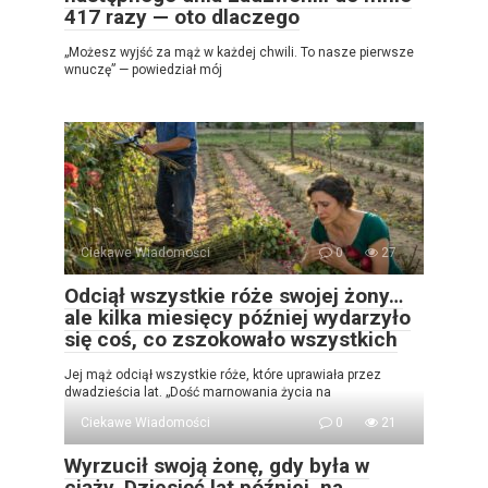
417 razy — oto dlaczego
„Możesz wyjść za mąż w każdej chwili. To nasze pierwsze
wnuczę” — powiedział mój
Ciekawe Wiadomości
0
27
Odciął wszystkie róże swojej żony…
ale kilka miesięcy później wydarzyło
się coś, co zszokowało wszystkich
Jej mąż odciął wszystkie róże, które uprawiała przez
dwadzieścia lat. „Dość marnowania życia na
Ciekawe Wiadomości
0
21
Wyrzucił swoją żonę, gdy była w
ciąży. Dziesięć lat później, na