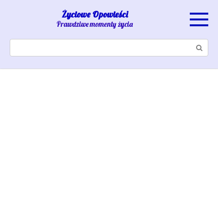
Skip
Życiowe Opowieści
to
Prawdziwe momenty życia
content
Search: