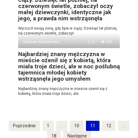
czerwonym świetle, zobaczył oczy
małej dziewczynki, identyczne jak
jego, a prawda nim wstrząsnęła
Wyrzucił swoją żonę, gdy była w ciąży. Dziesięć lat później,
na czerwonym świetle, zobaczył
Ciekawe Wiadomości
0
533
Najbardziej znany mężczyzna w
mieście ożenił się z kobietą, która
miała troje dzieci, ale w noc poślubną
tajemnica młodej kobiety
wstrząsnęła jego umysłem
Najbardziej znany mężczyzna w mieście ożenił się z
kobietą, która miała troje dzieci, ale
Stronicowanie
Poprzednie
1
…
10
11
12
…
wpisów
18
Następne