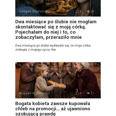
Ciekawe Wiadomości
0
35
Dwa miesiące po ślubie nie mogłam
skontaktować się z moją córką.
Pojechałam do niej i to, co
zobaczyłam, przeraziło mnie
Dwa miesiące po ślubie wydawało się, że moja córka
zniknęła z mojego życia. Nie
Ciekawe Wiadomości
0
51
Bogata kobieta zawsze kupowała
chleb na promocji… aż ujawniono
szokującą prawdę