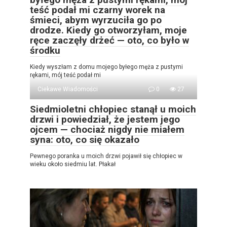
teść podał mi czarny worek na
śmieci, abym wyrzuciła go po
drodze. Kiedy go otworzyłam, moje
ręce zaczęły drżeć — oto, co było w
środku
Kiedy wyszłam z domu mojego byłego męża z pustymi
rękami, mój teść podał mi
Ciekawe Wiadomości
0
27
Siedmioletni chłopiec stanął u moich
drzwi i powiedział, że jestem jego
ojcem — chociaż nigdy nie miałem
syna: oto, co się okazało
Pewnego poranka u moich drzwi pojawił się chłopiec w
wieku około siedmiu lat. Płakał