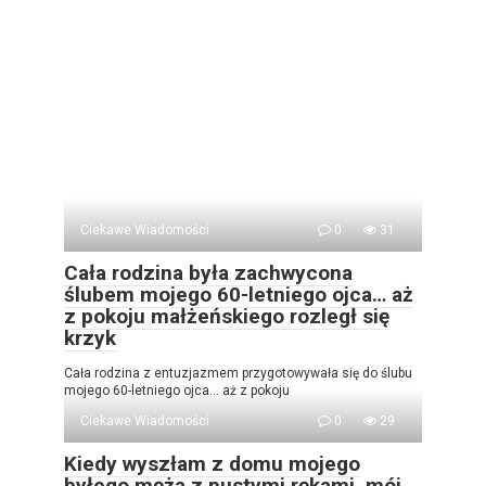
Ciekawe Wiadomości
0
31
Cała rodzina była zachwycona
ślubem mojego 60-letniego ojca… aż
z pokoju małżeńskiego rozległ się
krzyk
Cała rodzina z entuzjazmem przygotowywała się do ślubu
mojego 60-letniego ojca… aż z pokoju
Ciekawe Wiadomości
0
29
Kiedy wyszłam z domu mojego
byłego męża z pustymi rękami, mój