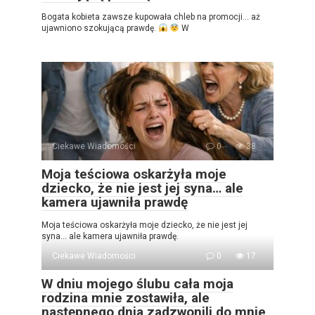
Bogata kobieta zawsze kupowała chleb na promocji… aż
ujawniono szokującą prawdę.
W
Ciekawe Wiadomości
0
38
Moja teściowa oskarżyła moje
dziecko, że nie jest jej syna… ale
kamera ujawniła prawdę
Moja teściowa oskarżyła moje dziecko, że nie jest jej
syna… ale kamera ujawniła prawdę.
Ciekawe Wiadomości
0
17
W dniu mojego ślubu cała moja
rodzina mnie zostawiła, ale
następnego dnia zadzwonili do mnie