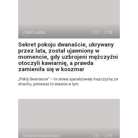
Znani Ludzie
0
19
Sekret pokoju dwanaście, ukrywany
przez lata, został ujawniony w
momencie, gdy uzbrojeni mężczyźni
otoczyli kawiarnię, a prawda
zamieniła się w koszmar
„Pokój dwanaście” — te słowa sparaliżowały mężczyznę ze
strachu, ponieważ to właśnie w tym
Ciekawe Wiadomości
0
19