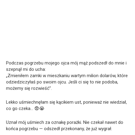
Podczas pogrzebu mojego ojca mój mąż podszedł do mnie i
szepnął mi do ucha:
„Zmieniłem zamki w mieszkaniu wartym milion dolarów, które
odziedziczyłaś po swoim ojcu. Jeśli ci się to nie podoba,
możemy się rozwieść”.
Lekko uśmiechnęłam się kącikiem ust, ponieważ nie wiedział,
co go czeka… 😨😭
Uznał mój uśmiech za oznakę porażki. Nie czekał nawet do
końca pogrzebu — odszedł przekonany, że już wygrał.