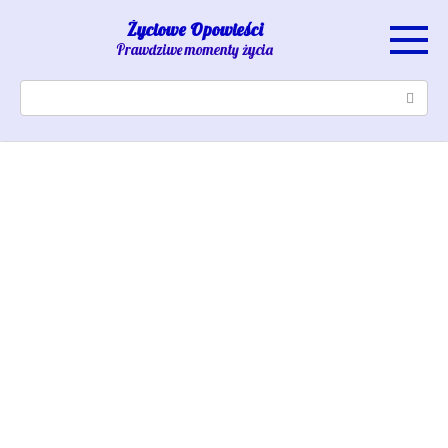
Skip
Życiowe Opowieści
to
Prawdziwe momenty życia
content
Search: