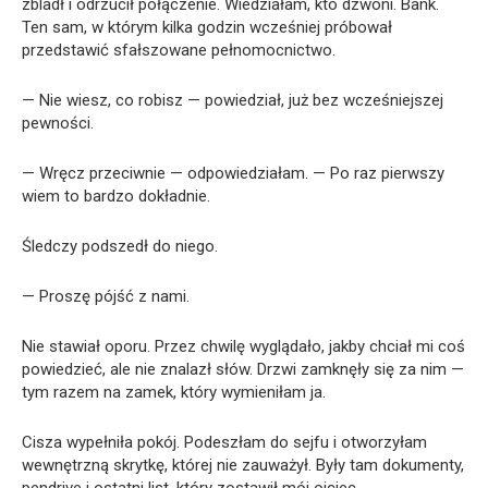
zbladł i odrzucił połączenie. Wiedziałam, kto dzwoni. Bank.
Ten sam, w którym kilka godzin wcześniej próbował
przedstawić sfałszowane pełnomocnictwo.
— Nie wiesz, co robisz — powiedział, już bez wcześniejszej
pewności.
— Wręcz przeciwnie — odpowiedziałam. — Po raz pierwszy
wiem to bardzo dokładnie.
Śledczy podszedł do niego.
— Proszę pójść z nami.
Nie stawiał oporu. Przez chwilę wyglądało, jakby chciał mi coś
powiedzieć, ale nie znalazł słów. Drzwi zamknęły się za nim —
tym razem na zamek, który wymieniłam ja.
Cisza wypełniła pokój. Podeszłam do sejfu i otworzyłam
wewnętrzną skrytkę, której nie zauważył. Były tam dokumenty,
pendrive i ostatni list, który zostawił mój ojciec.