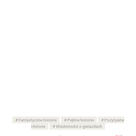
Fantastyczne historie
Piękne historie
Pozytywne
Historie
Wiadomości o gwiazdach