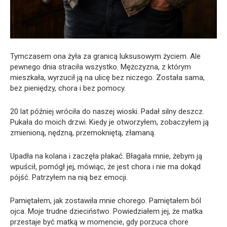
Tymczasem ona żyła za granicą luksusowym życiem. Ale
pewnego dnia straciła wszystko. Mężczyzna, z którym
mieszkała, wyrzucił ją na ulicę bez niczego. Została sama,
bez pieniędzy, chora i bez pomocy.
20 lat później wróciła do naszej wioski. Padał silny deszcz.
Pukała do moich drzwi. Kiedy je otworzyłem, zobaczyłem ją
zmienioną, nędzną, przemokniętą, złamaną.
Upadła na kolana i zaczęła płakać. Błagała mnie, żebym ją
wpuścił, pomógł jej, mówiąc, że jest chora i nie ma dokąd
pójść. Patrzyłem na nią bez emocji.
Pamiętałem, jak zostawiła mnie chorego. Pamiętałem ból
ojca. Moje trudne dzieciństwo. Powiedziałem jej, że matka
przestaje być matką w momencie, gdy porzuca chore