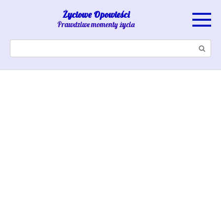
Skip
Życiowe Opowieści
to
Prawdziwe momenty życia
content
Search: