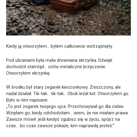
Kiedy ją otworzyłem… byłem całkowicie wstrząśnięty.
Pod ubraniami była mała drewniana skrzynka. Dźwięk
dochodził stamtąd… ciche metaliczne brzęczenie.
Otworzyłem skrzynkę.
W środku był stary zegarek kieszonkowy. Zniszczony, ale
nadal działał. Tik-tak… tik-tak… Obok leżał list. Otworzyłem go.
Było w nim napisane:
„To jest zegarek twojego ojca. Przechowywał go dla ciebie.
Wzięłam go, kiedy odchodziłam… wiem, że nie miałam prawa.
Zawsze mówił: jeśli kiedyś zgubisz się w życiu, spójrz na
czas… bo czas zawsze pokaże, kim naprawdę jesteś.”