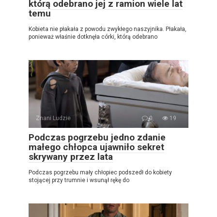
którą odebrano jej z ramion wiele lat
temu
Kobieta nie płakała z powodu zwykłego naszyjnika. Płakała,
ponieważ właśnie dotknęła córki, którą odebrano
Znani Ludzie
0
19
Podczas pogrzebu jedno zdanie
małego chłopca ujawniło sekret
skrywany przez lata
Podczas pogrzebu mały chłopiec podszedł do kobiety
stojącej przy trumnie i wsunął rękę do