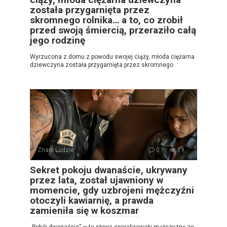
została przygarnięta przez
skromnego rolnika… a to, co zrobił
przed swoją śmiercią, przeraziło całą
jego rodzinę
Wyrzucona z domu z powodu swojej ciąży, młoda ciężarna
dziewczyna została przygarnięta przez skromnego
Znani Ludzie
0
19
Sekret pokoju dwanaście, ukrywany
przez lata, został ujawniony w
momencie, gdy uzbrojeni mężczyźni
otoczyli kawiarnię, a prawda
zamieniła się w koszmar
„Pokój dwanaście” — te słowa sparaliżowały mężczyznę ze