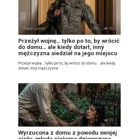
Znani Ludzie
0
35
Przeżył wojnę… tylko po to, by wrócić
do domu… ale kiedy dotarł, inny
mężczyzna siedział na jego miejscu
Przeżył wojnę… tylko po to, by wrócić do domu… ale kiedy
dotarł, inny mężczyzna
Znani Ludzie
0
33
Wyrzucona z domu z powodu swojej
ciąży, młoda ciężarna dziewczyna