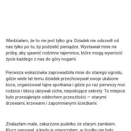
Wiedziałam, że to nie jest tylko gra. Dziadek nie odszedł od
nas tylko po to, by podzielić pieniądze. Wystawiał mnie na
próbę, aby ujawnić rodzinne tajemnice, które mogą wywrócić
życie każdego z nas do góry nogami.
Pierwsza wskazówka zaprowadziła mnie do starego ogrodu,
gdzie wiele lat temu dziadek przechowywał swoje ulubione
koce, organizował tajne spotkania i gdzie po raz pierwszy moi
rodzice i bliscy ukrywali ciche, niepokojące sekrety. To miejsce
było przesiąknięte oddechem przeszłości — starymi
drzewami, krzewami i zapomnianymi ścieżkami.
Znalazłam małe, zakurzone pudełko ze starym zamkiem.
Klucz pasował, a kiedy je otworzyłam, w środku nie było