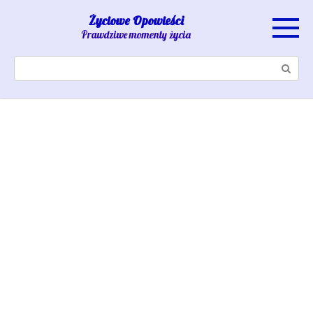
Skip
Życiowe Opowieści
to
Prawdziwe momenty życia
content
Search: