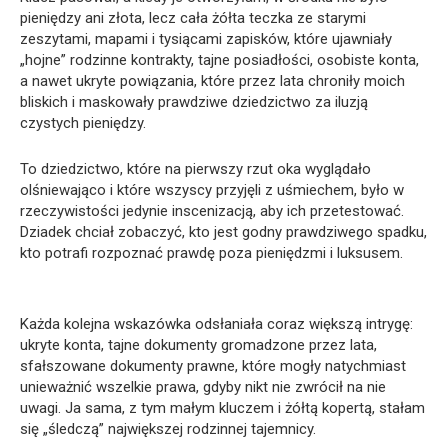
pieniędzy ani złota, lecz cała żółta teczka ze starymi
zeszytami, mapami i tysiącami zapisków, które ujawniały
„hojne” rodzinne kontrakty, tajne posiadłości, osobiste konta,
a nawet ukryte powiązania, które przez lata chroniły moich
bliskich i maskowały prawdziwe dziedzictwo za iluzją
czystych pieniędzy.
To dziedzictwo, które na pierwszy rzut oka wyglądało
olśniewająco i które wszyscy przyjęli z uśmiechem, było w
rzeczywistości jedynie inscenizacją, aby ich przetestować.
Dziadek chciał zobaczyć, kto jest godny prawdziwego spadku,
kto potrafi rozpoznać prawdę poza pieniędzmi i luksusem.
Każda kolejna wskazówka odsłaniała coraz większą intrygę:
ukryte konta, tajne dokumenty gromadzone przez lata,
sfałszowane dokumenty prawne, które mogły natychmiast
unieważnić wszelkie prawa, gdyby nikt nie zwrócił na nie
uwagi. Ja sama, z tym małym kluczem i żółtą kopertą, stałam
się „śledczą” największej rodzinnej tajemnicy.