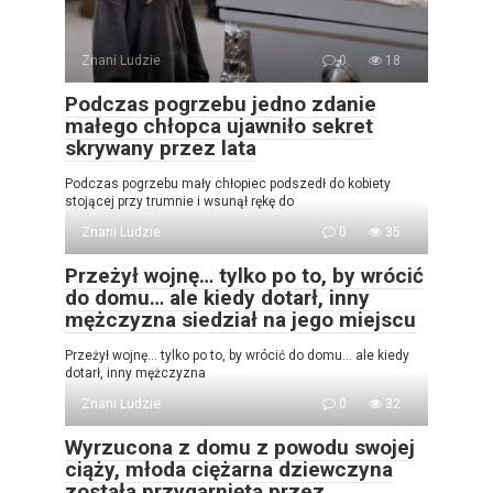
Znani Ludzie
0
18
Podczas pogrzebu jedno zdanie
małego chłopca ujawniło sekret
skrywany przez lata
Podczas pogrzebu mały chłopiec podszedł do kobiety
stojącej przy trumnie i wsunął rękę do
Znani Ludzie
0
35
Przeżył wojnę… tylko po to, by wrócić
do domu… ale kiedy dotarł, inny
mężczyzna siedział na jego miejscu
Przeżył wojnę… tylko po to, by wrócić do domu… ale kiedy
dotarł, inny mężczyzna
Znani Ludzie
0
32
Wyrzucona z domu z powodu swojej
ciąży, młoda ciężarna dziewczyna
została przygarnięta przez