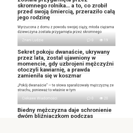
skromnego rolnika… a to, co zrobił
przed swoją śmiercią, przeraziło całą
jego rodzinę
Wyrzucona z domu z powodu swojej ciąży, młoda ciężarna
dziewczyna została przygarnięta przez skromnego
Znani Ludzie
0
19
Sekret pokoju dwanaście, ukrywany
przez lata, został ujawniony w
momencie, gdy uzbrojeni mężczyźni
otoczyli kawiarnię, a prawda
zamieniła się w koszmar
„Pokój dwanaście” — te słowa sparaliżowały mężczyznę ze
strachu, ponieważ to właśnie w tym
Ciekawe Wiadomości
0
20
Biedny mężczyzna daje schronienie
dwóm bliźniaczkom podczas
deszczowej nocy, nie wiedząc, że
ten gest całkowicie zmieni jego