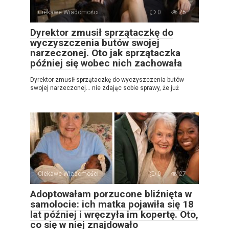
Ciekawe Wiadomości
0
75
Dyrektor zmusił sprzątaczkę do
wyczyszczenia butów swojej
narzeczonej. Oto jak sprzątaczka
później się wobec nich zachowała
Dyrektor zmusił sprzątaczkę do wyczyszczenia butów
swojej narzeczonej… nie zdając sobie sprawy, że już
Ciekawe Wiadomości
0
27
Adoptowałam porzucone bliźnięta w
samolocie: ich matka pojawiła się 18
lat później i wręczyła im kopertę. Oto,
co się w niej znajdowało