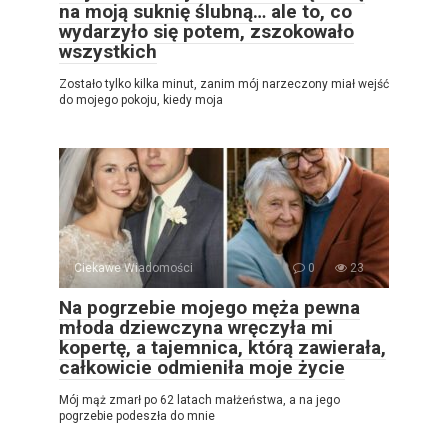
na moją suknię ślubną… ale to, co
wydarzyło się potem, zszokowało
wszystkich
Zostało tylko kilka minut, zanim mój narzeczony miał wejść
do mojego pokoju, kiedy moja
Ciekawe Wiadomości
0
23
Na pogrzebie mojego męża pewna
młoda dziewczyna wręczyła mi
kopertę, a tajemnica, którą zawierała,
całkowicie odmieniła moje życie
Mój mąż zmarł po 62 latach małżeństwa, a na jego
pogrzebie podeszła do mnie