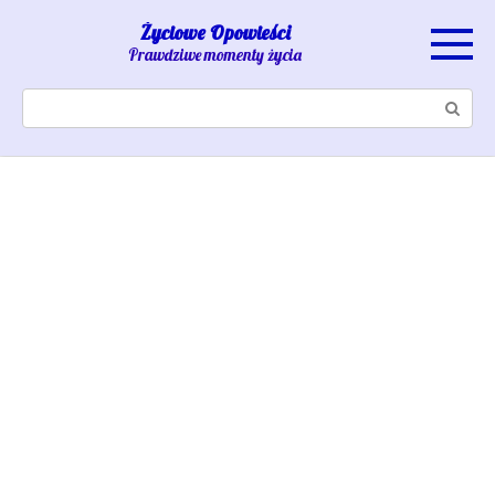
Skip
Życiowe Opowieści
to
Prawdziwe momenty życia
content
Search: