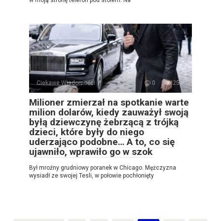
w moją stronę telefon pod stołem. Na
Ciekawe Wiadomości
0
25
Milioner zmierzał na spotkanie warte
milion dolarów, kiedy zauważył swoją
byłą dziewczynę żebrzącą z trójką
dzieci, które były do niego
uderzająco podobne… A to, co się
ujawniło, wprawiło go w szok
Był mroźny grudniowy poranek w Chicago. Mężczyzna
wysiadł ze swojej Tesli, w połowie pochłonięty