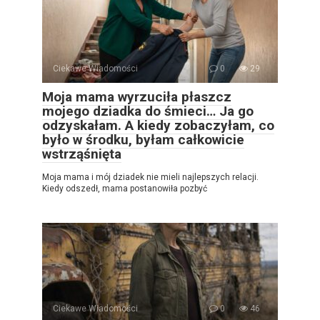
Ciekawe Wiadomości
0
29
Moja mama wyrzuciła płaszcz
mojego dziadka do śmieci… Ja go
odzyskałam. A kiedy zobaczyłam, co
było w środku, byłam całkowicie
wstrząśnięta
Moja mama i mój dziadek nie mieli najlepszych relacji.
Kiedy odszedł, mama postanowiła pozbyć
Ciekawe Wiadomości
0
46